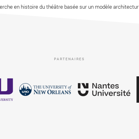
erche en histoire du théâtre basée sur un modèle architectural 
me Raschia, Jan Clarke, Arianna Fabbircatore, Pannill Camp, 
PARTENAIRES